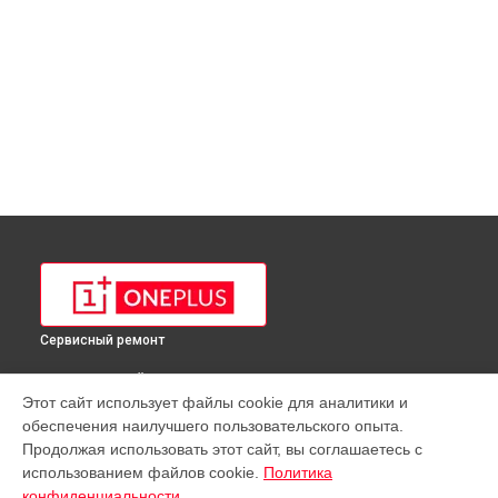
Сервисный ремонт
ВЫБЕРИ СВОЙ ГОРОД
Этот сайт использует файлы cookie для аналитики и
Замена разъема питания планшета OnePlus в
Краснодаре
обеспечения наилучшего пользовательского опыта.
Замена разъема питания планшета OnePlus в
Ростове-на-
Продолжая использовать этот сайт, вы соглашаетесь с
Дону
использованием файлов cookie.
Политика
Замена разъема питания планшета OnePlus в
Нижнем
конфиденциальности