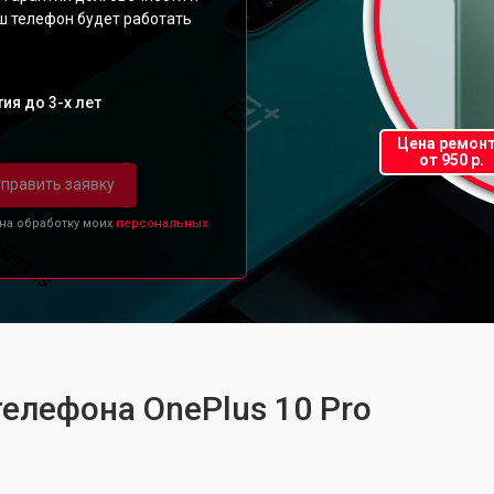
ш телефон будет работать
ия до 3-х лет
Цена ремон
от 950 р.
править заявку
 на обработку моих
персональных
телефона OnePlus 10 Pro