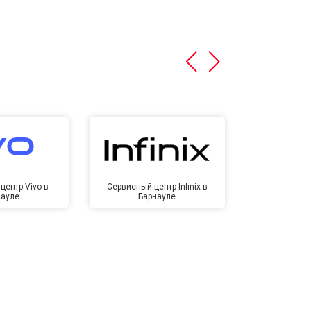
центр Vivo в
Сервисный центр Infinix в
Сервисный ц
науле
Барнауле
Бар