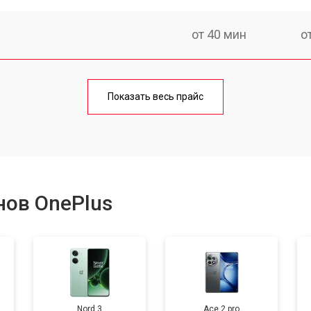
от 40 мин
о
от 70 мин
о
Показать весь прайс
от 50 мин
о
от 70 мин
о
нов OnePlus
от 60 мин
о
от 60 мин
о
Nord 3
Ace 2 pro