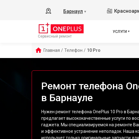
Красноарм
Барнаул
▼
УСЛУГИ
Сервисный ремонт
Главная
/
Телефон
/
10 Pro
Ремонт телефона One
в Барнауле
Нужен ремонт телефона OnePlus 10 Pro в Барн
предлагает высококачественные услуги по во
гаджета. Мы специализируемся на ремонте Ва
и эффективное устранение неполадок. Наша 
использует только оригинальные запчасти для