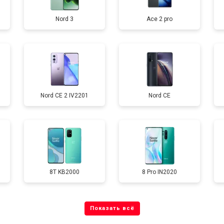
Nord 3
Ace 2 pro
от 40 мин
о
от 70 мин
о
Nord CE 2 IV2201
Nord CE
от 60 мин
о
от 60 мин
о
8T KB2000
8 Pro IN2020