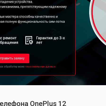
падения устройства.
ом механизма, препятствующим надежному
ые мастера способны качественно и
ивая полную функциональность сим-лотка
с ремонт
Гарантия до 3-х
обращения
лет
править заявку
 на обработку моих
персональных данных.
телефона OnePlus 12