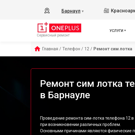
Красноарм
Барнаул
▼
УСЛУГИ
Сервисный ремонт
Главная
/
Телефон
/
12
/
Ремонт сим лотка
Ремонт сим лотка те
в Барнауле
Проведение ремонта сим-лотка телефона 12 в
при возникновении различных проблем.
Основными причинами являются физические п