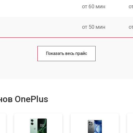
от 60 мин
о
от 50 мин
о
от 70 мин
о
Показать весь прайс
от 50 мин
о
от 100 мин
о
нов OnePlus
от 40 мин
о
от 80 мин
о