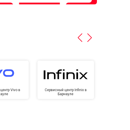
центр Vivo в
Сервисный центр Infinix в
Сервисный ц
науле
Барнауле
Бар