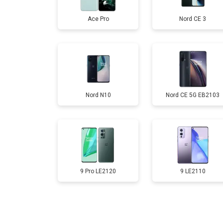
Ace Pro
Nord CE 3
Замена аккумулятора
Замена кнопки включения
Nord N10
Nord CE 5G EB2103
Ремонт цепи питания
Ремонт динамика
9 Pro LE2120
9 LE2110