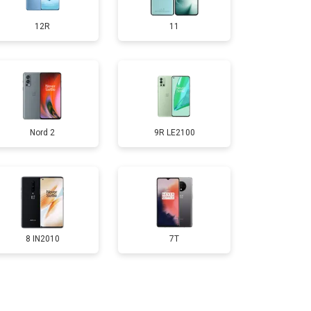
12R
11
т 950 ₽
Заказать
т 1750 ₽
Заказать
Nord 2
9R LE2100
т 3200 ₽
Заказать
т 1400 ₽
Заказать
8 IN2010
7T