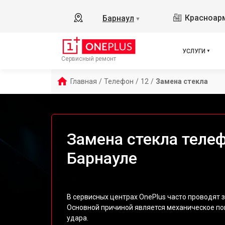
Красноарм
Барнаул
▼
УСЛУГИ
Сервисный ремонт
Главная
/
Телефон
/
12
/
Замена стекла
Замена стекла телеф
Барнауле
В сервисных центрах OnePlus часто проводят з
Основной причиной является механическое по
удара.