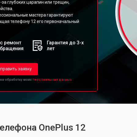
-за глубоких царапин или трещин,
йства.
ессиональные мастера гарантируют
ращая телефону 12 его первоначальный
с ремонт
Гарантия до 3-х
обращения
лет
править заявку
 на обработку моих
персональных данных.
телефона OnePlus 12