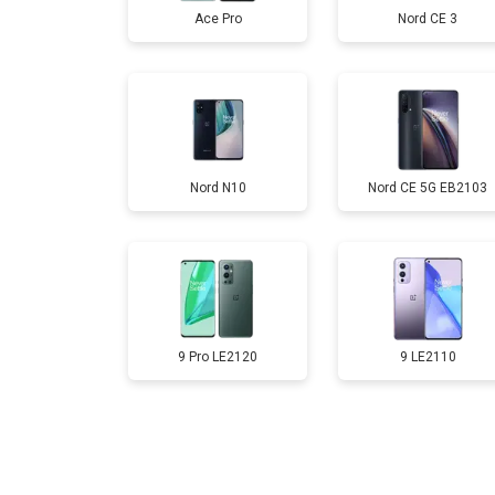
Ace Pro
Nord CE 3
Замена аккумулятора
Замена кнопки включения
Nord N10
Nord CE 5G EB2103
Ремонт цепи питания
Ремонт динамика
9 Pro LE2120
9 LE2110