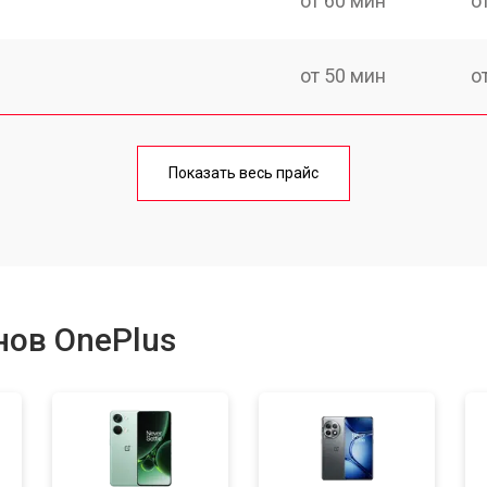
от 60 мин
о
от 50 мин
о
от 70 мин
о
Показать весь прайс
от 50 мин
о
от 100 мин
о
нов OnePlus
от 40 мин
о
от 80 мин
о