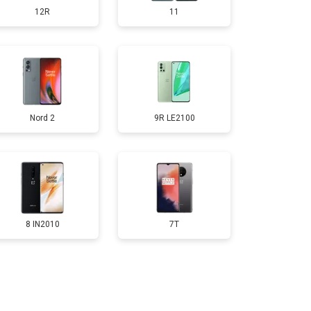
12R
11
т 950 ₽
Заказать
т 1750 ₽
Заказать
Nord 2
9R LE2100
т 3200 ₽
Заказать
т 1400 ₽
Заказать
8 IN2010
7T