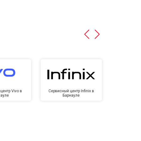
центр Vivo в
Сервисный центр Infinix в
Сервисный ц
науле
Барнауле
Бар