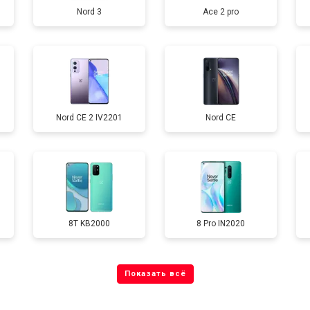
Nord 3
Ace 2 pro
от 40 мин
о
от 70 мин
о
Nord CE 2 IV2201
Nord CE
от 60 мин
о
от 60 мин
о
8T KB2000
8 Pro IN2020