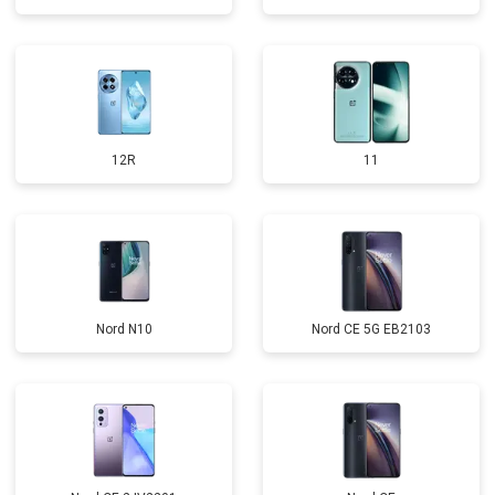
12R
11
Nord N10
Nord CE 5G EB2103