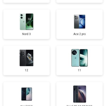
Nord 3
Ace 2 pro
12
11