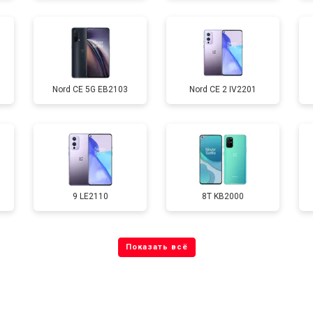
от 70 мин
о
Nord CE 5G EB2103
Nord CE 2 IV2201
от 60 мин
о
от 60 мин
о
9 LE2110
8T KB2000