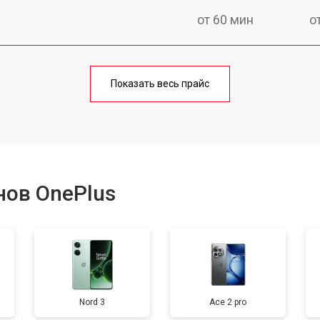
от 60 мин
о
от 50 мин
о
Показать весь прайс
от 70 мин
о
от 50 мин
о
нов OnePlus
от 100 мин
о
от 40 мин
о
Nord 3
Ace 2 pro
от 40 мин
о