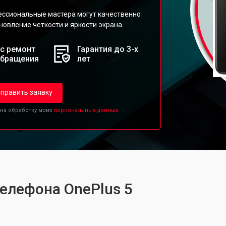
ессиональные мастера могут качественно
новление четкости и яркости экрана.
с ремонт
Гарантия до 3-х
обращения
лет
править заявку
 на обработку моих
персональных данных.
телефона OnePlus 5