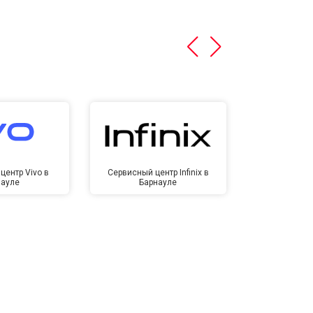
центр Vivo в
Сервисный центр Infinix в
Сервисный ц
науле
Барнауле
Бар