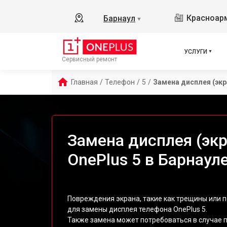
Красноарм
Барнаул
▼
УСЛУГИ
Сервисный ремонт
Главная
/
Телефон
/
5
/
Замена дисплея (экр
Замена дисплея (эк
OnePlus 5 в Барнаул
Повреждения экрана, такие как трещины или 
для замены дисплея телефона OnePlus 5.
Также замена может потребоваться в случае 