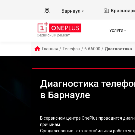
Красноарм
Барнаул
▼
УСЛУГИ
Сервисный ремонт
Главная
/
Телефон
/
6 A6000
/
Диагностика
Диагностика телефо
в Барнауле
В сервисном центре OnePlus проводится диагн
причинам.
Среди основных - это нестабильная работа ус