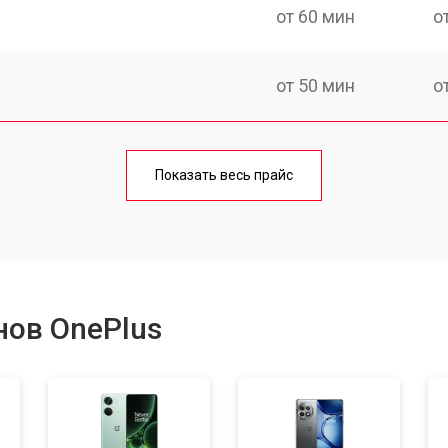
от 60 мин
о
от 50 мин
о
от 70 мин
о
Показать весь прайс
от 50 мин
о
от 100 мин
о
нов OnePlus
от 40 мин
о
от 80 мин
о