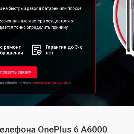
.
 на быстрый разряд батареи или плохое
ессиональные мастера осуществляют
даётся точно определить причину
с ремонт
Гарантия до 3-х
обращения
лет
править заявку
 на обработку моих
персональных данных.
телефона OnePlus 6 A6000