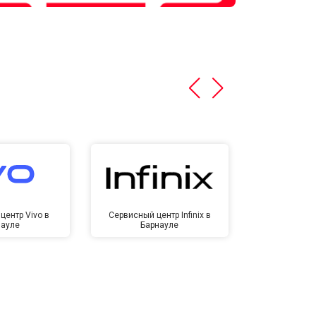
центр Vivo в
Сервисный центр Infinix в
Сервисный ц
науле
Барнауле
Бар