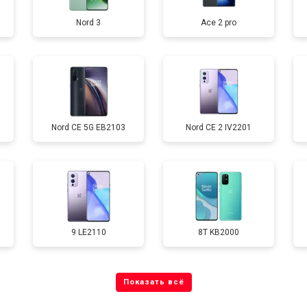
Nord 3
Ace 2 pro
от 40 мин
о
от 70 мин
о
Nord CE 5G EB2103
Nord CE 2 IV2201
от 60 мин
о
от 60 мин
о
9 LE2110
8T KB2000