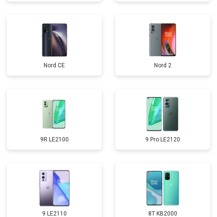
Nord CE
Nord 2
9R LE2100
9 Pro LE2120
9 LE2110
8T KB2000