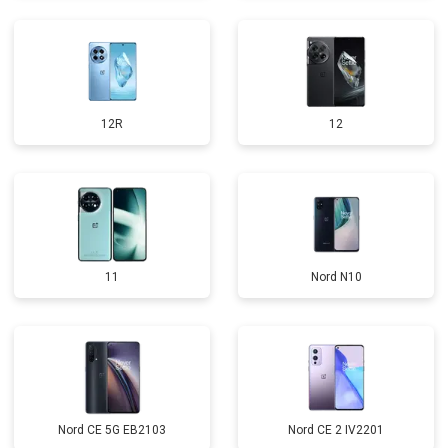
12R
12
11
Nord N10
Nord CE 5G EB2103
Nord CE 2 IV2201