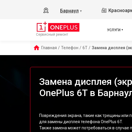
Красноарм
Барнаул
▼
УСЛУГИ
Сервисный ремонт
Главная
/
Телефон
/
6T
/
Замена дисплея (эк
Замена дисплея (эк
OnePlus 6T в Барнау
Повреждения экрана, такие как трещины или 
для замены дисплея телефона OnePlus 6T.
Также замена может потребоваться в случае 