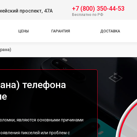
+7 (800) 350-44-53
ейский проспект, 47А
Бесплатно по РФ
ЦЕНЫ
ГАРАНТИЯ
ДОСТАВКА
рана)
рана) телефона
ле
поломки, являются основными причинами
появления пикселей или проблем с