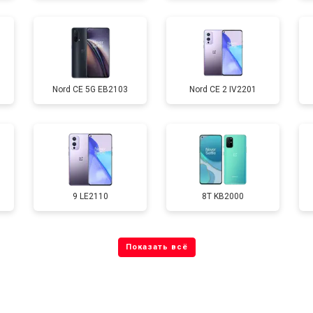
от 70 мин
о
Nord CE 5G EB2103
Nord CE 2 IV2201
от 60 мин
о
от 60 мин
о
9 LE2110
8T KB2000