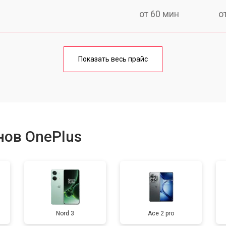
от 60 мин
о
от 50 мин
о
Показать весь прайс
от 70 мин
о
от 50 мин
о
нов OnePlus
от 100 мин
о
от 40 мин
о
Nord 3
Ace 2 pro
от 40 мин
о