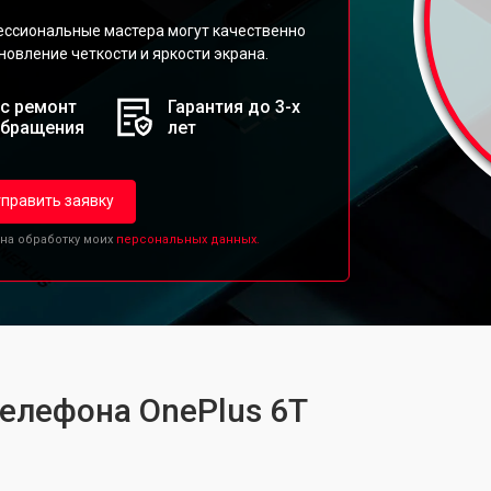
ессиональные мастера могут качественно
новление четкости и яркости экрана.
с ремонт
Гарантия до 3-х
обращения
лет
править заявку
 на обработку моих
персональных данных.
телефона OnePlus 6T