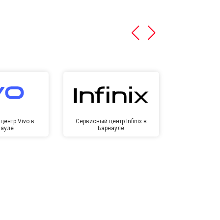
центр Vivo в
Сервисный центр Infinix в
Сервисный ц
науле
Барнауле
Бар