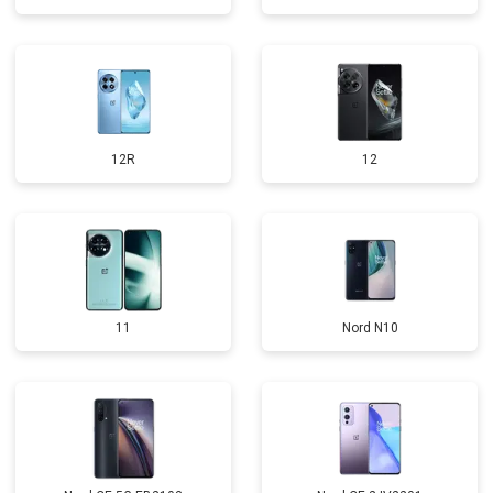
12R
12
11
Nord N10