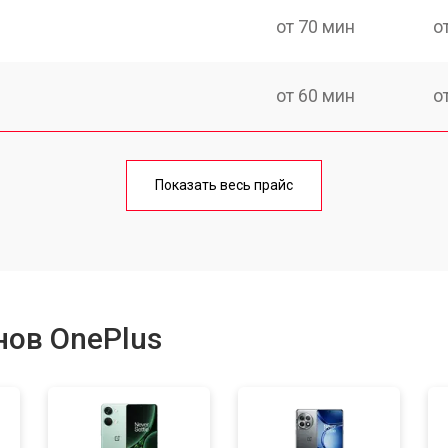
от 70 мин
о
от 60 мин
о
от 50 мин
о
Показать весь прайс
от 70 мин
о
от 100 мин
о
нов OnePlus
от 40 мин
о
от 80 мин
о