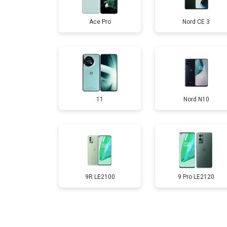
Ace Pro
Nord CE 3
Замена аккумулятора
Замена кнопки включения
11
Nord N10
Ремонт цепи питания
Ремонт динамика
9R LE2100
9 Pro LE2120