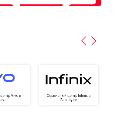
центр Vivo в
Сервисный центр Infinix в
Сервисный ц
науле
Барнауле
Бар