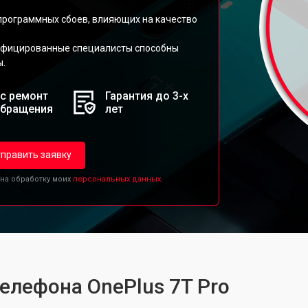
 программных сбоев, влияющих на качество
ифицированные специалисты способны
ы.
с ремонт
Гарантия до 3-х
обращения
лет
править заявку
 на обработку моих
персональных данных.
елефона OnePlus 7T Pro