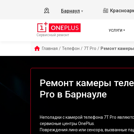
Красноарм
Барнаул
▼
УСЛУГИ
Сервисный ремонт
Главная
/
Телефон
/
7T Pro
/
Ремонт камеры
Ремонт камеры теле
Pro в Барнауле
Неполадки с камерой телефона 7T Pro являют
сервисные центры OnePlus.
Повреждения линз или сенсора, вызванные па