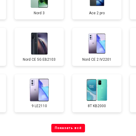
Nord 3
Ace 2 pro
от 40 мин
о
от 70 мин
о
Nord CE 5G EB2103
Nord CE 2 IV2201
от 60 мин
о
от 60 мин
о
9 LE2110
8T KB2000