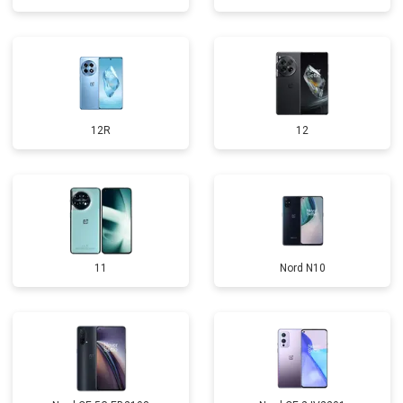
12R
12
11
Nord N10