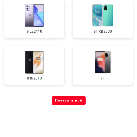
9 LE2110
8T KB2000
8 IN2010
7T