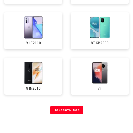
9 LE2110
8T KB2000
8 IN2010
7T