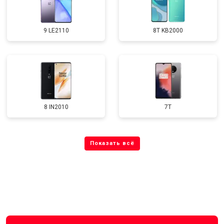
9 LE2110
8T KB2000
8 IN2010
7T