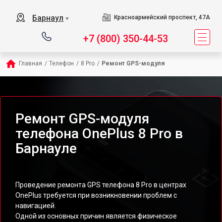
Барнаул
Красноармейский проспект, 47А
▼
+7 (800) 350-44-53
Главная
/
Телефон
/
8 Pro
/
Ремонт GPS-модуля
Ремонт GPS-модуля
телефона OnePlus 8 Pro в
Барнауле
Проведение ремонта GPS телефона 8 Pro в центрах
OnePlus требуется при возникновении проблем с
навигацией.
Одной из основных причин является физическое