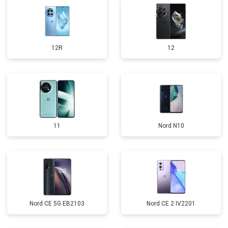
12R
12
11
Nord N10
Nord CE 5G EB2103
Nord CE 2 IV2201