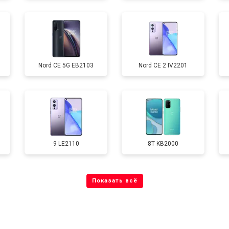
от 70 мин
о
Nord CE 5G EB2103
Nord CE 2 IV2201
от 60 мин
о
от 60 мин
о
9 LE2110
8T KB2000