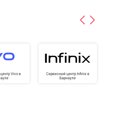
центр Vivo в
Сервисный центр Infinix в
Сервисный ц
науле
Барнауле
Бар