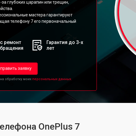
-за глубоких царапин или трещин,
йства.
ессиональные мастера гарантируют
ращая телефону 7 его первоначальный
с ремонт
Гарантия до 3-х
обращения
лет
править заявку
 на обработку моих
персональных данных.
телефона OnePlus 7