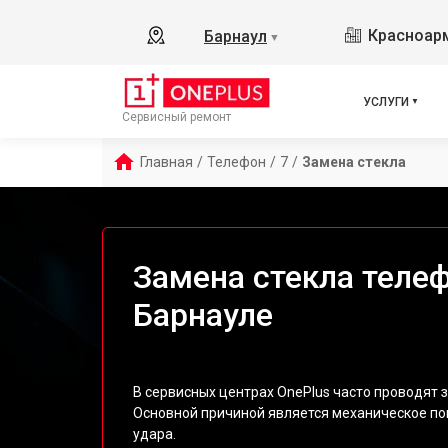
Красноарм
Барнаул
▼
УСЛУГИ
Сервисный ремонт
Главная
/
Телефон
/
7
/
Замена стекла
Замена стекла телеф
Барнауле
В сервисных центрах OnePlus часто проводят з
Основной причиной является механическое по
удара.