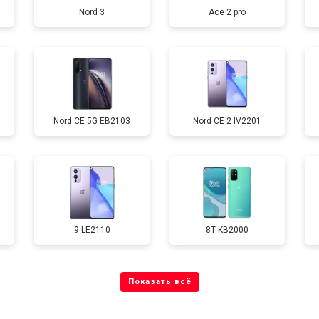
Nord 3
Ace 2 pro
от 40 мин
о
от 70 мин
о
Nord CE 5G EB2103
Nord CE 2 IV2201
от 60 мин
о
от 60 мин
о
9 LE2110
8T KB2000