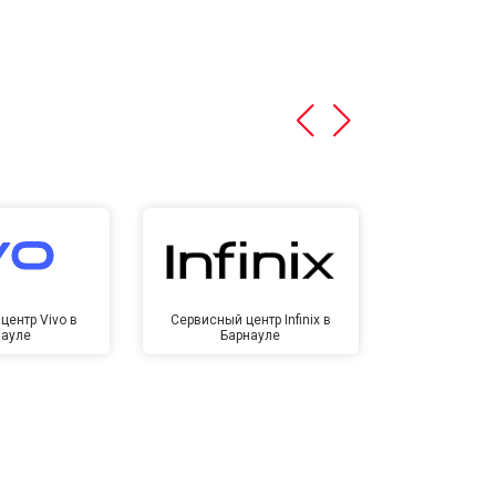
центр Vivo в
Сервисный центр Infinix в
Сервисный ц
науле
Барнауле
Бар