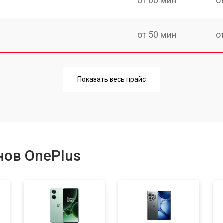
от 60 мин
о
от 50 мин
о
от 70 мин
о
Показать весь прайс
от 50 мин
о
от 100 мин
о
нов OnePlus
от 40 мин
о
от 80 мин
о