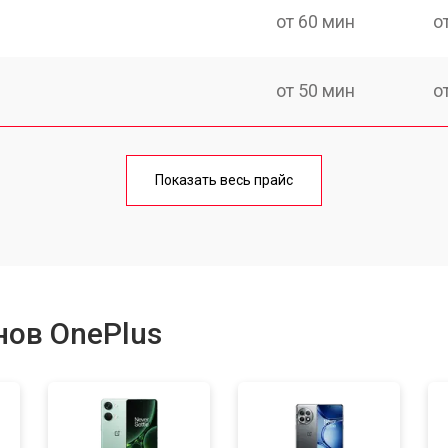
от 60 мин
о
от 50 мин
о
от 70 мин
о
Показать весь прайс
от 50 мин
о
от 100 мин
о
нов OnePlus
от 40 мин
о
от 80 мин
о