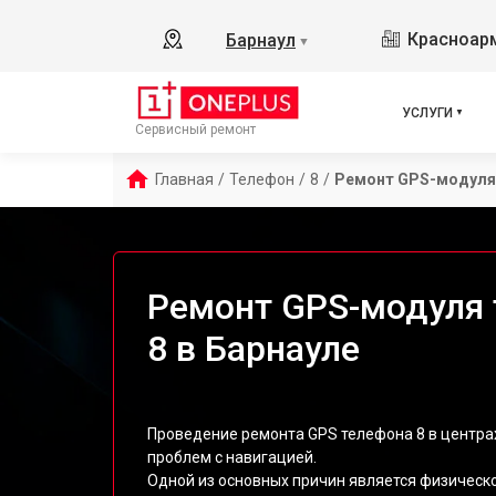
Красноарм
Барнаул
▼
УСЛУГИ
Сервисный ремонт
Главная
/
Телефон
/
8
/
Ремонт GPS-модуля
Ремонт GPS-модуля 
8 в Барнауле
Проведение ремонта GPS телефона 8 в центрах
проблем с навигацией.
Одной из основных причин является физичес