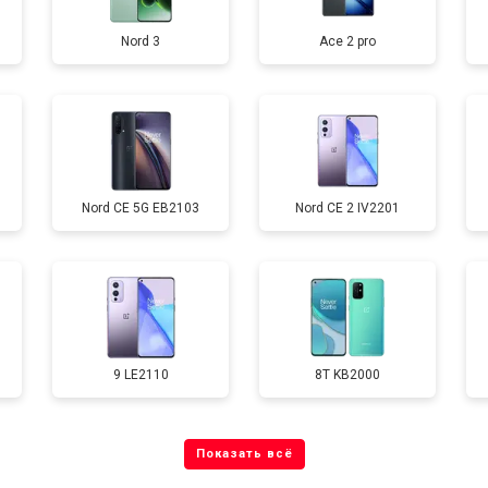
Nord 3
Ace 2 pro
от 40 мин
о
от 70 мин
о
Nord CE 5G EB2103
Nord CE 2 IV2201
от 60 мин
о
от 60 мин
о
9 LE2110
8T KB2000