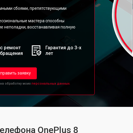
ммными сбоями, препятствующими
ессиональные мастера способны
ие неполадки, восстанавливая полную
с ремонт
Гарантия до 3-х
обращения
лет
править заявку
 на обработку моих
персональных данных.
телефона OnePlus 8