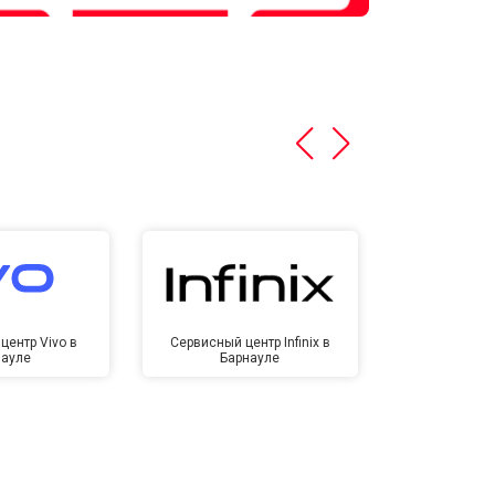
центр Vivo в
Сервисный центр Infinix в
Сервисный ц
науле
Барнауле
Бар