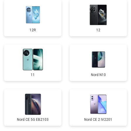
12R
12
11
Nord N10
Nord CE 5G EB2103
Nord CE 2 IV2201