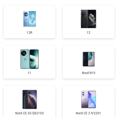
12R
12
11
Nord N10
Nord CE 5G EB2103
Nord CE 2 IV2201