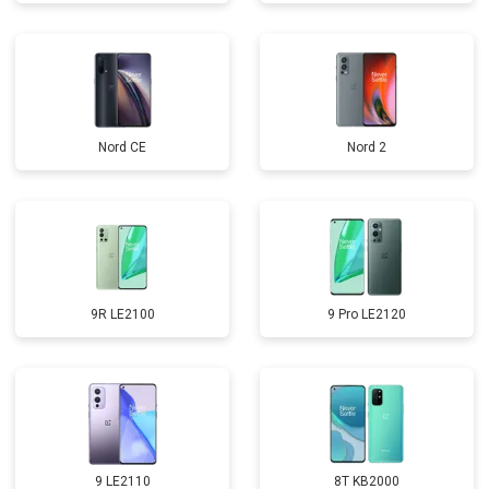
Nord CE
Nord 2
9R LE2100
9 Pro LE2120
9 LE2110
8T KB2000