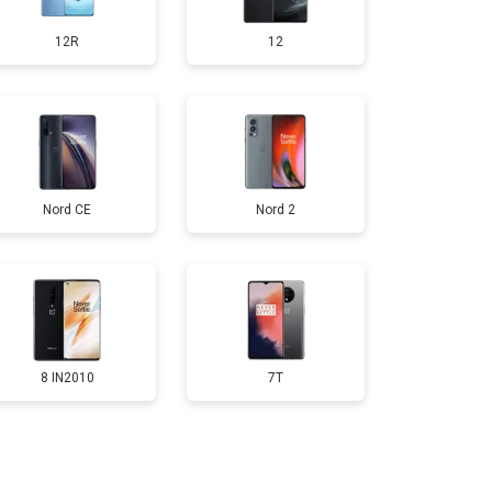
12R
12
т 950 ₽
Заказать
т 1750 ₽
Заказать
Nord CE
Nord 2
т 3200 ₽
Заказать
т 1400 ₽
Заказать
8 IN2010
7T