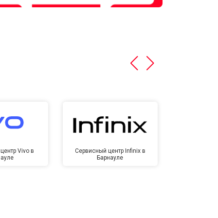
центр Vivo в
Сервисный центр Infinix в
Сервисный ц
науле
Барнауле
Бар