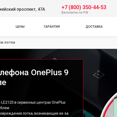
+7 (800) 350-44-53
ейский проспект, 47А
Бесплатно по РФ
ЦЕНЫ
ГАРАНТИЯ
ДОСТАВКА
им лотка
лефона OnePlus 9
ле
 LE2120 в сервисных центрах OnePlus
облем.
овреждения лотка, возникающие из-за