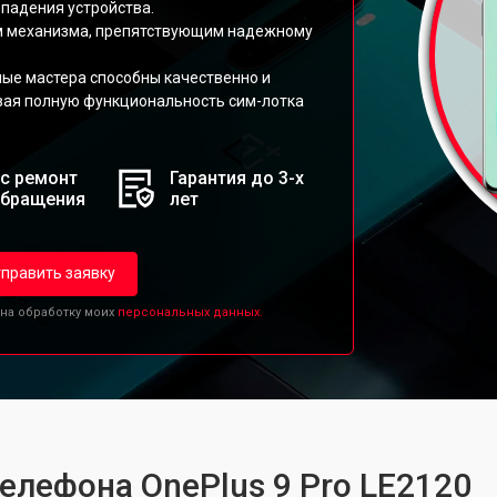
падения устройства.
ом механизма, препятствующим надежному
ые мастера способны качественно и
ивая полную функциональность сим-лотка
с ремонт
Гарантия до 3-х
обращения
лет
править заявку
 на обработку моих
персональных данных.
елефона OnePlus 9 Pro LE2120