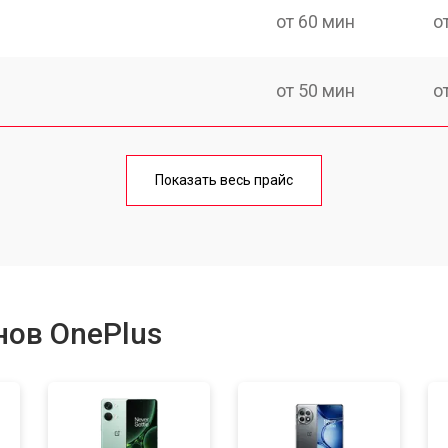
от 60 мин
о
от 50 мин
о
от 70 мин
о
Показать весь прайс
от 50 мин
о
от 100 мин
о
нов OnePlus
от 40 мин
о
от 80 мин
о