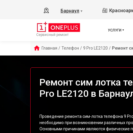
Красноарм
Барнаул
▼
УСЛУГИ
Сервисный ремонт
Главная
/
Телефон
/
9 Pro LE2120
/
Ремонт с
Ремонт сим лотка те
Pro LE2120 в Барнау
Проведение ремонта сим-лотка телефона 9 Pro
необходимо при возникновении различных пр
Основными причинами являются физические п