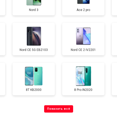
Nord 3
Ace 2 pro
от 40 мин
о
от 70 мин
о
Nord CE 5G EB2103
Nord CE 2 IV2201
от 60 мин
о
от 60 мин
о
8T KB2000
8 Pro IN2020