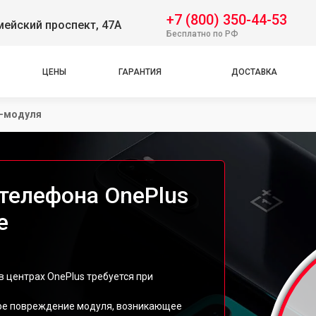
+7 (800) 350-44-53
ейский проспект, 47А
Бесплатно по РФ
ЦЕНЫ
ГАРАНТИЯ
ДОСТАВКА
-модуля
телефона OnePlus
е
 центрах OnePlus требуется при
кое повреждение модуля, возникающее