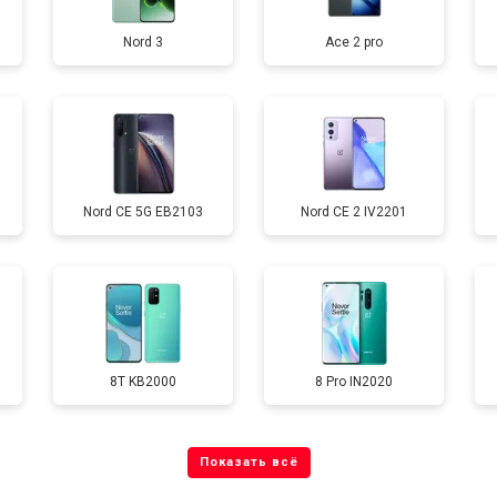
Nord 3
Ace 2 pro
от 40 мин
о
от 70 мин
о
Nord CE 5G EB2103
Nord CE 2 IV2201
от 60 мин
о
от 60 мин
о
8T KB2000
8 Pro IN2020