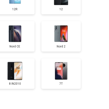
12R
12
т 950 ₽
Заказать
т 1750 ₽
Заказать
Nord CE
Nord 2
т 3200 ₽
Заказать
т 1400 ₽
Заказать
8 IN2010
7T