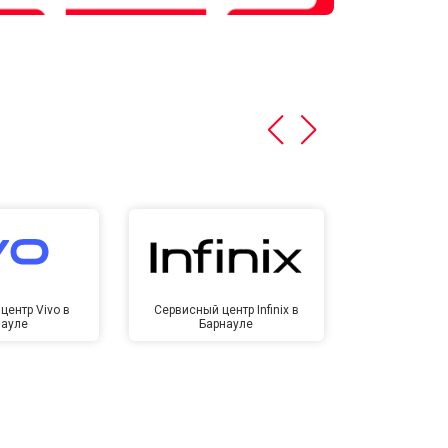
центр Vivo в
Сервисный центр Infinix в
Сервисный ц
науле
Барнауле
Бар