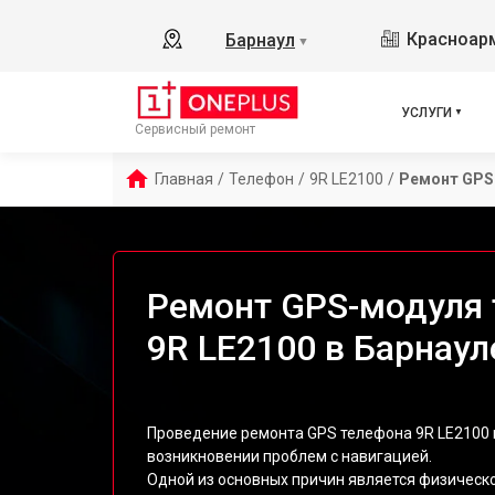
Красноарм
Барнаул
▼
УСЛУГИ
Сервисный ремонт
Главная
/
Телефон
/
9R LE2100
/
Ремонт GPS
Ремонт GPS-модуля 
9R LE2100 в Барнаул
Проведение ремонта GPS телефона 9R LE2100 в
возникновении проблем с навигацией.
Одной из основных причин является физичес