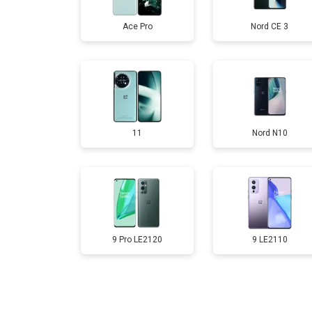
Ace Pro
Nord CE 3
Замена аккумулятора
Замена кнопки включения
11
Nord N10
Ремонт цепи питания
Ремонт динамика
9 Pro LE2120
9 LE2110