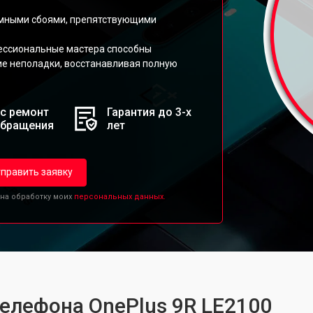
ммными сбоями, препятствующими
ессиональные мастера способны
ие неполадки, восстанавливая полную
с ремонт
Гарантия до 3-х
обращения
лет
править заявку
 на обработку моих
персональных данных.
телефона OnePlus 9R LE2100