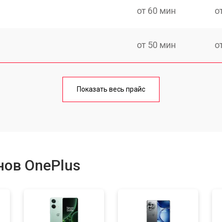
от 60 мин
о
от 50 мин
о
от 70 мин
о
Показать весь прайс
от 50 мин
о
от 100 мин
о
нов OnePlus
от 40 мин
о
от 80 мин
о