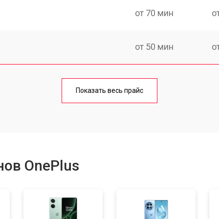
от 70 мин
о
от 50 мин
о
от 70 мин
о
Показать весь прайс
от 50 мин
о
от 100 мин
о
нов OnePlus
от 40 мин
о
от 80 мин
о