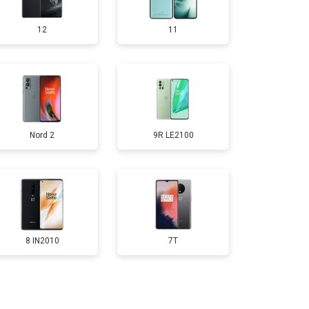
12
11
т 950 ₽
Заказать
т 1750 ₽
Заказать
Nord 2
9R LE2100
т 3200 ₽
Заказать
т 1400 ₽
Заказать
8 IN2010
7T