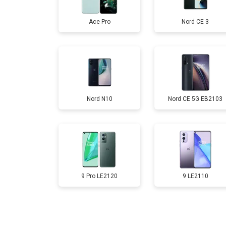
Ace Pro
Nord CE 3
Замена аккумулятора
Замена кнопки включения
Nord N10
Nord CE 5G EB2103
Ремонт цепи питания
Ремонт динамика
9 Pro LE2120
9 LE2110