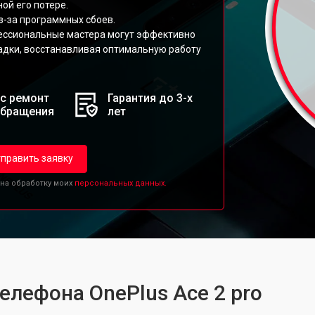
ой его потере.
-за программных сбоев.
ессиональные мастера могут эффективно
адки, восстанавливая оптимальную работу
с ремонт
Гарантия до 3-х
обращения
лет
править заявку
 на обработку моих
персональных данных.
елефона OnePlus Ace 2 pro