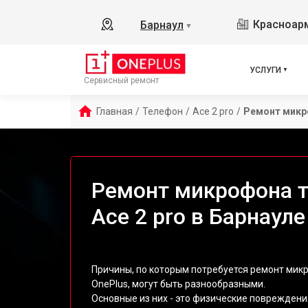
Красноарм
Барнаул
▼
УСЛУГИ
Сервисный ремонт
Главная
/
Телефон
/
Ace 2 pro
/
Ремонт мик
Ремонт микрофона т
Ace 2 pro в Барнауле
Причины, по которым потребуется ремонт микр
OnePlus, могут быть разнообразными.
Основные из них - это физические повреждения