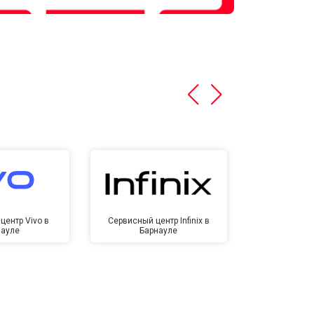
центр Vivo в
Сервисный центр Infinix в
Сервисный ц
науле
Барнауле
Бар