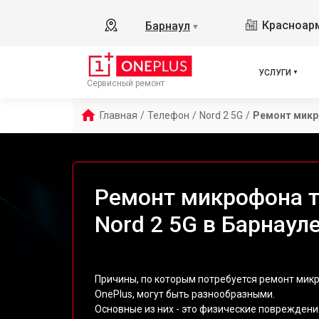
Красноарм
Барнаул
▼
УСЛУГИ
Сервисный ремонт
Главная
/
Телефон
/
Nord 2 5G
/
Ремонт мик
Ремонт микрофона т
Nord 2 5G в Барнаул
Причины, по которым потребуется ремонт микр
OnePlus, могут быть разнообразными.
Основные из них - это физические повреждения