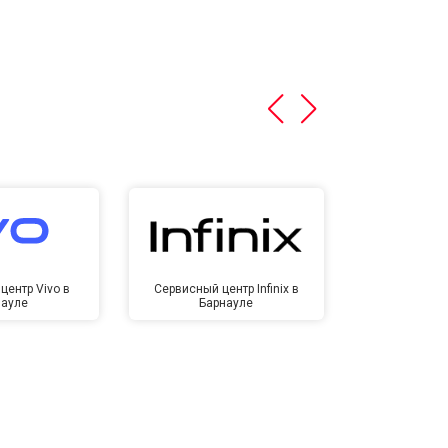
центр Vivo в
Сервисный центр Infinix в
Сервисный ц
науле
Барнауле
Бар