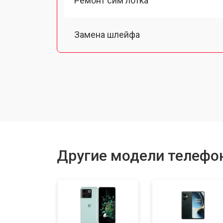
Ремонт сим лотка
Замена шлейфа
Замена разъема питания
Ремонт камеры
Замена материнской платы
Другие модели телефо
Замена задней крышки
Замена дисплея (экрана)