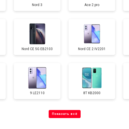
Nord 3
Ace 2 pro
от 40 мин
о
от 70 мин
о
Nord CE 5G EB2103
Nord CE 2 IV2201
от 60 мин
о
от 60 мин
о
9 LE2110
8T KB2000