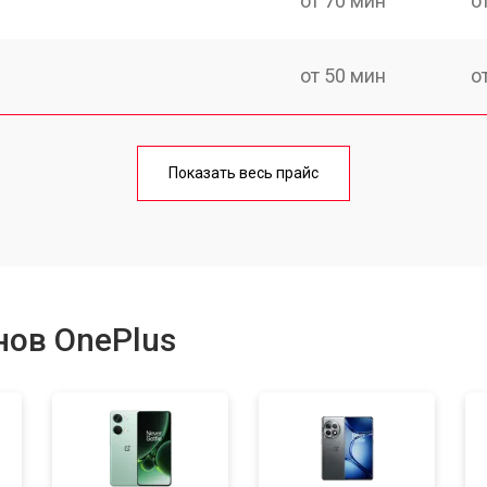
от 70 мин
о
от 50 мин
о
от 70 мин
о
Показать весь прайс
от 50 мин
о
от 100 мин
о
нов OnePlus
от 40 мин
о
от 80 мин
о