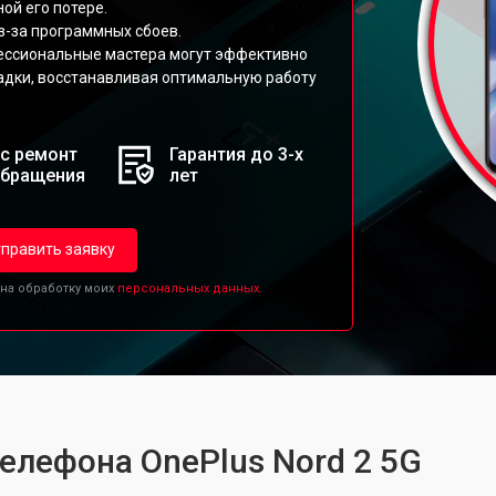
ой его потере.
-за программных сбоев.
ессиональные мастера могут эффективно
адки, восстанавливая оптимальную работу
с ремонт
Гарантия до 3-х
обращения
лет
править заявку
 на обработку моих
персональных данных.
телефона OnePlus Nord 2 5G