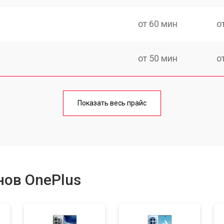
от 60 мин
о
от 50 мин
о
от 70 мин
о
Показать весь прайс
от 50 мин
о
от 100 мин
о
нов OnePlus
от 40 мин
о