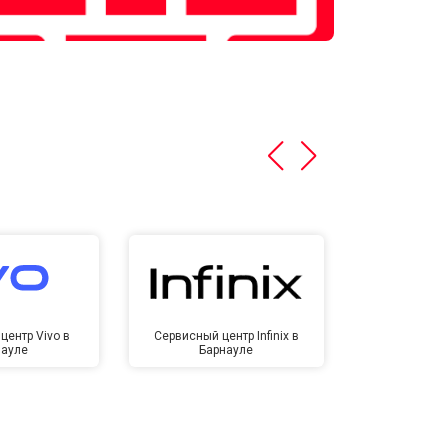
центр Vivo в
Сервисный центр Infinix в
Сервисный ц
науле
Барнауле
Бар