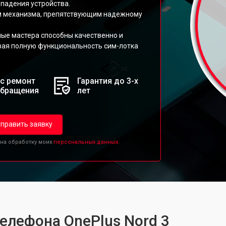
падения устройства.
ом механизма, препятствующим надежному
ые мастера способны качественно и
ивая полную функциональность сим-лотка
с ремонт
Гарантия до 3-х
обращения
лет
править заявку
 на обработку моих
персональных данных.
телефона OnePlus Nord 3