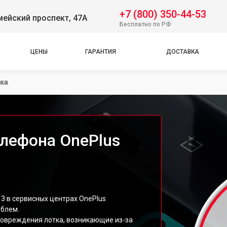
+7 (800) 350-44-53
ейский проспект, 47А
Бесплатно по РФ
ЦЕНЫ
ГАРАНТИЯ
ДОСТАВКА
ка
елефона OnePlus
3 в сервисных центрах OnePlus
облем.
овреждения лотка, возникающие из-за