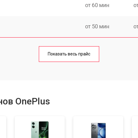
от 60 мин
о
от 50 мин
о
от 70 мин
о
Показать весь прайс
от 50 мин
о
от 100 мин
о
нов OnePlus
от 40 мин
о
от 80 мин
о