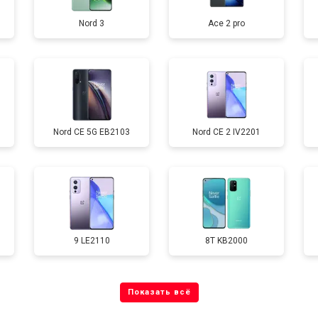
Nord 3
Ace 2 pro
от 40 мин
о
от 70 мин
о
Nord CE 5G EB2103
Nord CE 2 IV2201
от 60 мин
о
от 60 мин
о
9 LE2110
8T KB2000