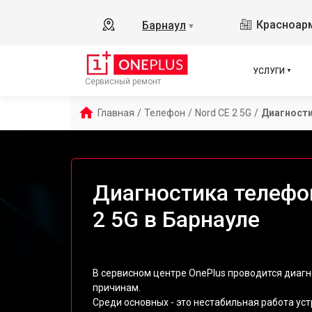
Красноарм
Барнаул
▼
УСЛУГИ
Сервисный ремонт
Главная
/
Телефон
/
Nord CE 2 5G
/
Диагност
Диагностика телефо
2 5G в Барнауле
В сервисном центре OnePlus проводится диагн
причинам.
Среди основных - это нестабильная работа ус