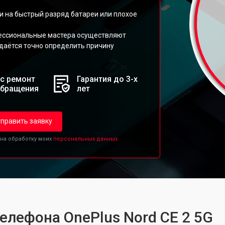
.
 на быстрый разряд батареи или плохое
ессиональные мастера осуществляют
даётся точно определить причину
с ремонт
Гарантия до 3-х
обращения
лет
править заявку
 на обработку моих
персональных данных.
елефона OnePlus Nord CE 2 5G