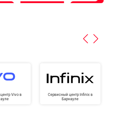
центр Vivo в
Сервисный центр Infinix в
Сервисный ц
науле
Барнауле
Бар