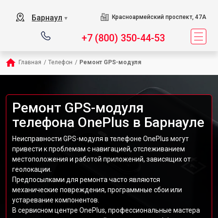
Барнаул
Красноармейский проспект, 47А
▼
+7 (800) 350-44-53
Главная
/
Телефон
/
Ремонт GPS-модуля
Ремонт GPS-модуля
телефона OnePlus в Барнауле
Неисправности GPS-модуля в телефоне OnePlus могут
привести к проблемам с навигацией, отслеживанием
местоположения и работой приложений, зависящих от
геолокации.
Предпосылками для ремонта часто являются
механические повреждения, программные сбои или
устаревание компонентов.
В сервисном центре OnePlus, профессиональные мастера