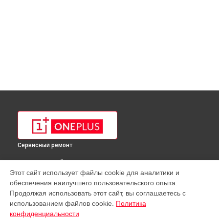
Сервисный ремонт
ВЫБЕРИ СВОЙ ГОРОД
Этот сайт использует файлы cookie для аналитики и
Ремонт GPS-модуля телефона OnePlus в
Краснодаре
обеспечения наилучшего пользовательского опыта.
Ремонт GPS-модуля телефона OnePlus в
Ростове-на-Дону
Продолжая использовать этот сайт, вы соглашаетесь с
Ремонт GPS-модуля телефона OnePlus в
Нижнем
использованием файлов cookie.
Политика
Новгороде
конфиденциальности